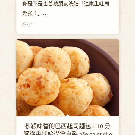
你是不是也曾被朋友洗腦「這家生吐司
超強！」
但吃了之後心裡只浮現一個問號：
2025.5.14
「這……不就是比較柔軟的吐司嗎？」
🤔
別急著懷疑人生，也別急著罵朋友不靠
譜。因為～ 你吃到的，可能根本不是
「正統」生吐司！
今天就讓我們一起來告訴大家市售生吐
司差別大解密，從三大面向一次搞懂：
口感、原料、製作方式到底差在哪，幫
你在麵包店選吐司時不再踩雷！
秒殺味蕾的巴西起司麵包！10 分
鐘從零開始學會自製 pão de queijo