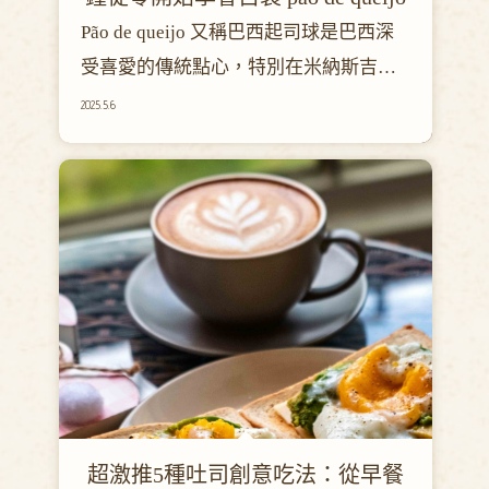
Pão de queijo 又稱巴西起司球是巴西深
受喜愛的傳統點心，特別在米納斯吉拉
斯州（Minas Gerais）廣為流傳。這種麵
2025.5.6
包外酥內Q，帶有濃郁的起司香氣，常作
為早餐或下午茶享用。其歷史可追溯至
18世紀，融合了非洲奴隸、原住民和葡
萄牙殖民者的飲食文化。
超激推5種吐司創意吃法：從早餐