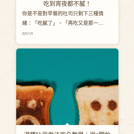
吃到宵夜都不膩！
你是不是對早餐的吐司只剩下三種情
緒：「吃膩了」、「再吃又是那一
片」、「不吃又餓得快」？
2025.4.24
別擔心，小編來拯救你的早餐、午餐、
下午茶，甚至是宵夜！我們幫你準備了
五種吐司創意吃法，讓你一整天都可以
用吐司過生活，而且 不重複、超簡單、
吃了還想再吃！