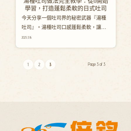
湯種吐司做法完全教學：從0開始
學習，打造蓬鬆柔軟的日式吐司
今天分享一個吐司界的秘密武器『湯種
吐司』。湯種吐司口感蓬鬆柔軟，讓人
一口咬下就像躺進雲朵裡！這款麵包的
2025.3.16
秘密武器——湯種，不僅讓口感升級，
還能讓麵包更耐放，不用擔心第二天變
Page 3 of 3
成磚頭。本篇教學將從 0 開始，手把手
1
2
3
帶你做出完美湯種吐司，讓你家瞬間變
身日式麵包坊，還能驚艷家人朋友！